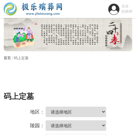
登录
殡葬网
首页
码上定墓
码上定墓
地区：
陵园：