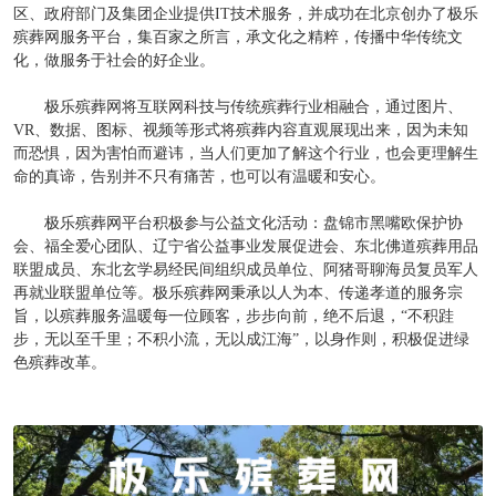
区、政府部门及集团企业提供IT技术服务，并成功在北京创办了极乐
殡葬网服务平台，集百家之所言，承文化之精粹，传播中华传统文
化，做服务于社会的好企业。
极乐殡葬网将互联网科技与传统殡葬行业相融合，通过图片、
VR、数据、图标、视频等形式将殡葬内容直观展现出来，因为未知
而恐惧，因为害怕而避讳，当人们更加了解这个行业，也会更理解生
命的真谛，告别并不只有痛苦，也可以有温暖和安心。
极乐殡葬网平台积极参与公益文化活动：盘锦市黑嘴欧保护协
会、福全爱心团队、辽宁省公益事业发展促进会、东北佛道殡葬用品
联盟成员、东北玄学易经民间组织成员单位、阿猪哥聊海员复员军人
再就业联盟单位等。极乐殡葬网秉承以人为本、传递孝道的服务宗
旨，以殡葬服务温暖每一位顾客，步步向前，绝不后退，“不积跬
步，无以至千里；不积小流，无以成江海”，以身作则，积极促进绿
色殡葬改革。