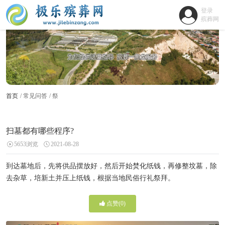
登录
殡葬网
首页
常见问答
祭
扫墓都有哪些程序?
5653浏览
2021-08-28
到达墓地后，先将供品摆放好，然后开始焚化纸钱，再修整坟墓，除
去杂草，培新土并压上纸钱，根据当地民俗行礼祭拜。
点赞(
0
)